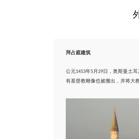
拜占庭建筑
公元
年
月
日，奥斯曼土耳
1453
5
29
有基督教雕像也被搬出，并将大