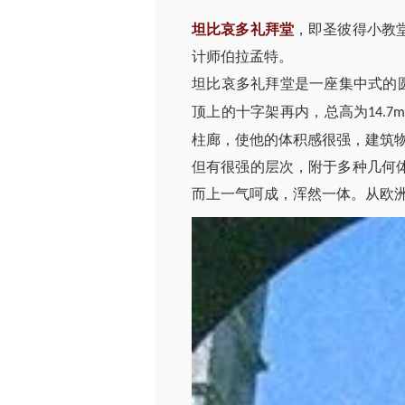
坦比哀多礼拜堂
，即圣彼得小教
计师伯拉孟特。
坦比哀多礼拜堂是一座集中式的
顶上的十字架再内，总高为
14.7
柱廊，使他的体积感很强，建筑
但有很强的层次，附于多种几何
而上一气呵成，浑然一体。从欧