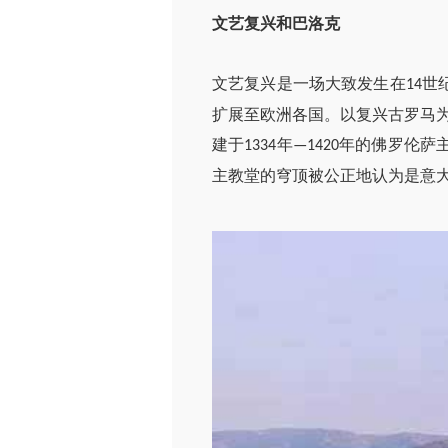
文艺复兴和巴洛克
文艺复兴是一场大致发生在
世
14
扩展至欧洲各国。以复兴古罗马
建于
年
年的佛罗伦萨
1334
—1420
主教堂的穹顶被公正地认为是意