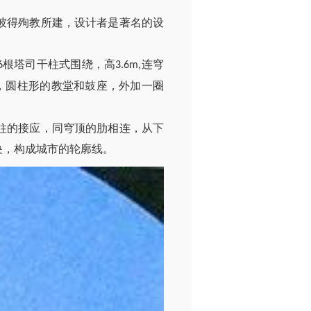
彼得殉教所建，设计者是著名的设
根塔司干柱式围绕，高
连穹
6
3.6m,
，圆柱形的教堂和鼓座，外加一圈
柱的接应，同穹顶的肋相连，从下
央，构成城市的轮廓线。