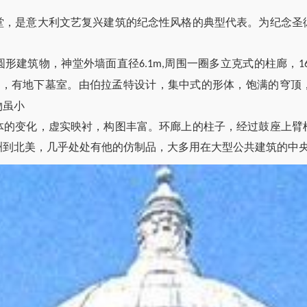
堂，是意大利文艺复兴建筑的纪念性风格的典型代表。为纪念圣
圆形建筑物，神堂外墙面直径
周围一圈多立克式的柱廊，
6.1m,
1
，有地下墓室。由伯拉孟特设计，集中式的形体，饱满的穹顶
m
物虽小
体的变化，虚实映衬，构图丰富。环廊上的柱子，经过鼓座上臂
洲到北美，几乎处处有他的仿制品，大多用在大型公共建筑的中